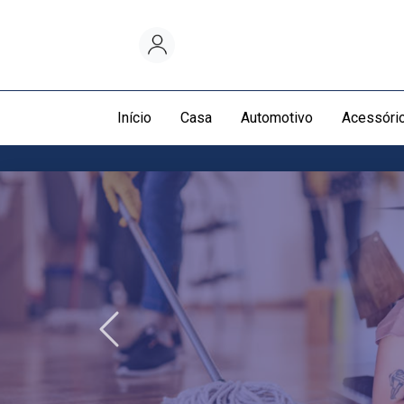
Início
Casa
Automotivo
Acessóri
Dengo
Produtos
de
Limpeza
Anterior