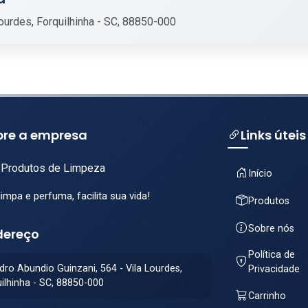
Lourdes, Forquilhinha - SC, 88850-000
bre a empresa
Links úteis
Produtos de Limpeza
Início
impa e perfuma, facilita sua vida!
Produtos
Sobre nós
dereço
Política de
dro Abundio Guinzani, 564 - Vila Lourdes,
Privacidade
ilhinha - SC, 88850-000
Carrinho