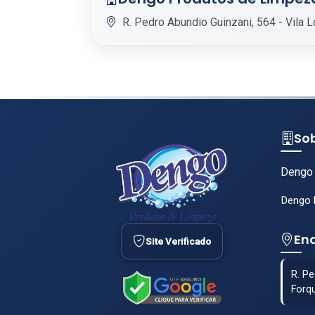
R. Pedro Abundio Guinzani, 564 - Vila 
So
Dengo 
Dengo l
En
Site Verificado
R. Pe
Forqu