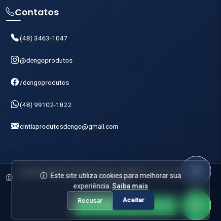
Contatos
(48) 3463-1047
@dengoprodutos
/dengoprodutos
(48) 99102-1822
cintiaprodutosdengo@gmail.com
© 2025 DENGO PRODUTOS DE LIMPEZA. Todos os direitos
Este site utiliza cookies para melhorar sua
reservados.
experiência.
Saiba mais
Aceitar
Recusar
Comprar pelo WhatsApp
Powered by