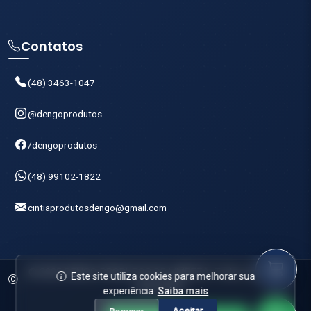
Contatos
(48) 3463-1047
@dengoprodutos
/dengoprodutos
(48) 99102-1822
cintiaprodutosdengo@gmail.com
© 2025 DENGO PRODUTOS DE LIMPEZA. Todos os direitos
Este site utiliza cookies para melhorar sua
reservados.
experiência.
Saiba mais
Aceitar