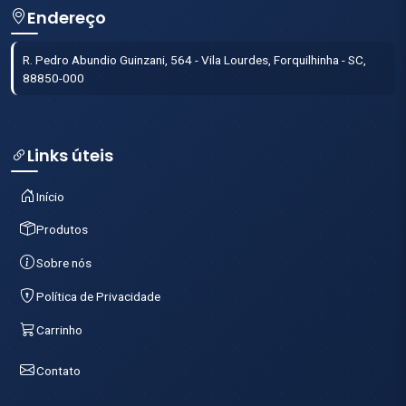
Produtos
Sobre nós
Política de Privacidade
Carrinho
Contato
Contatos
(48) 3463-1047
@dengoprodutos
/dengoprodutos
(48) 99102-1822